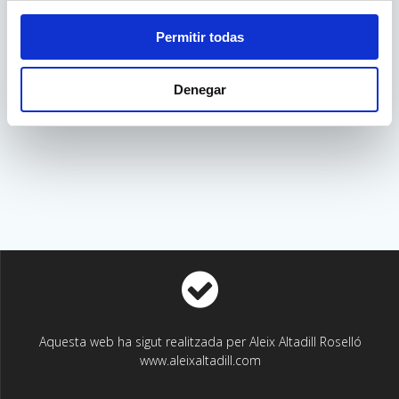
Permitir todas
Dóna un cop d’ull a Fagor
Denegar
https://fagorelectrodomestico.com
Aquesta web ha sigut realitzada per Aleix Altadill Roselló
www.aleixaltadill.com