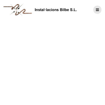
Fa
go
r
Obra
Nova -
Enllume
nat
Public -
Instal·la
cions
Industri