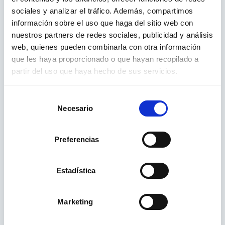
l’excel·lència, Fagor continua sent sinònim
sociales y analizar el tráfico. Además, compartimos
d’electrodomèstics que fan la vida quotidiana
información sobre el uso que haga del sitio web con
més còmoda i funcional.
nuestros partners de redes sociales, publicidad y análisis
web, quienes pueden combinarla con otra información
que les haya proporcionado o que hayan recopilado a
partir del uso que haya hecho de sus servicios.
Selección
Necesario
de
consentimiento
Preferencias
Estadística
Marketing