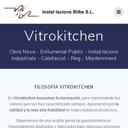
Vitrokitchen
Obra Nova - Enllumenat Public - Instal·lacions
Industrials - Calefacció - Reg - Manteniment
FILOSOFÍA VITROKITCHEN
En
Vitrokitchen buscamos la innovación
, pero manteniendo los
valores que nos han caracterizado siempre. Apostamos por
la
calidad y la mas alta fiabilidad
en todos nuestros productos.
Disponemos de una amplia gama de gasodomésticos.
Especialmente diseñados y fabricados bajo rigurosos procesos