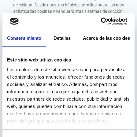
de calidad. Desde nuestros básicos hornillos hasta las más
sofisticadas cocinas y vanguardistas sistemas de cocción.
Siempre pensando en las necesidades de nuestros clientes.
Consentimiento
Detalles
Acerca de las cookies
EXPERIENCIA Y ESPECIALIZACION
La constante innovación y el diseño de productos con los
Este sitio web utiliza cookies
máximos niveles de calidad y seguridad. Esta es nuestra
filosofía tras más de 25 años. Nuestra propia exigencia nos
Las cookies de este sitio web se usan para personalizar
obliga a no detenernos.
el contenido y los anuncios, ofrecer funciones de redes
sociales y analizar el tráfico. Además, compartimos
EFICIENCIA Y AHORRO ENERGETICO
información sobre el uso que haga del sitio web con
Nuestros productos funcionan con Gas.
nuestros partners de redes sociales, publicidad y análisis
Según el IDAE (Instituto para la diversificación y ahorro de la
web, quienes pueden combinarla con otra información
energía) el Gas es la opción más eficiente para cocinar.
que les haya proporcionado o que hayan recopilado a
partir del uso que haya hecho de sus servicios.
SOSTENIBILIDAD AMBIENTAL
Vitrokitchen es una empresa adherida a Sistemas Integrados de