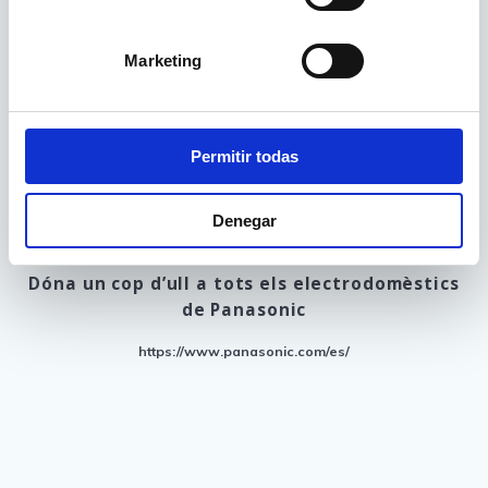
que milloren la vida diària.
Marketing
El seu enfocament en la tecnologia avançada i
la durabilitat ha convertit Panasonic en una
opció fiable per a milions de persones a tot el
món.
Permitir todas
Denegar
Dóna un cop d’ull a tots els electrodomèstics
de Panasonic
https://www.panasonic.com/es/