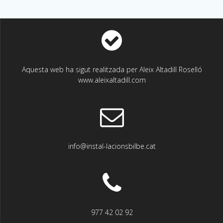
Aquesta web ha sigut realitzada per Aleix Altadill Roselló
www.aleixaltadill.com
info@instal-lacionsbilbe.cat
977 42 02 92