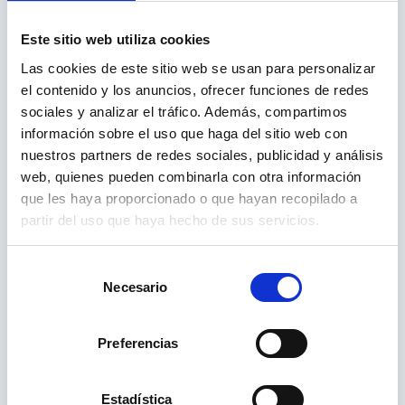
Aire condicionat
Este sitio web utiliza cookies
Las cookies de este sitio web se usan para personalizar
el contenido y los anuncios, ofrecer funciones de redes
sociales y analizar el tráfico. Además, compartimos
Smart Home
información sobre el uso que haga del sitio web con
nuestros partners de redes sociales, publicidad y análisis
web, quienes pueden combinarla con otra información
Microones
que les haya proporcionado o que hayan recopilado a
partir del uso que haya hecho de sus servicios.
Sobre Panasonic
Selección
Panasonic és una marca icònica que inclou una
Necesario
de
àmplia gamma de productes electrònics i
consentimiento
electrodomèstics. Amb dècades dexperiència,
la seva reputació es basa en la qualitat i la
Preferencias
innovació. Des de televisors i equips dàudio
fins a electrodomèstics de cuina i dispositius
Estadística
de cura personal, Panasonic ofereix solucions